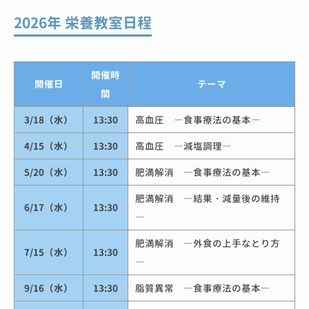
2026年 栄養教室日程
開催時
開催日
テーマ
間
3/18（水）
13:30
高血圧 ―食事療法の基本―
4/15（水）
13:30
高血圧 ―減塩調理―
5/20（水）
13:30
肥満解消 ―食事療法の基本―
肥満解消 ―結果・減量後の維持
6/17（水）
13:30
―
肥満解消 ―外食の上手なとり方
7/15（水）
13:30
―
9/16（水）
13:30
脂質異常 ―食事療法の基本―